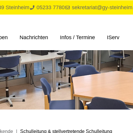
839 Steinheim
05233 7780
sekretariat@gy-steinheim
­ben
Nach­rich­ten
Infos / Termine
IServ
r­ken­de
|
Schul­lei­tung & stell­ver­tre­ten­de Schulleitung