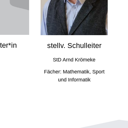
ter*in
stellv. Schul­lei­ter
StD Arnd Krömeke
Fächer: Mathe­ma­tik, Sport
und Informatik