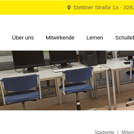
Stettiner Straße 1a · 32
Über uns
Mit­wir­ken­de
Ler­nen
Schul­le
Start­sei­te
|
Mit­wi