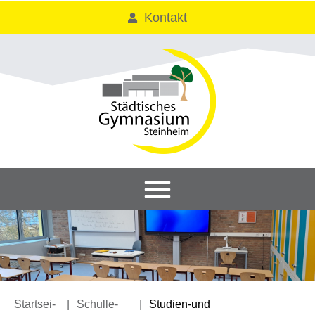
Kontakt
Start­sei­
|
Schul­le­
|
Stu­­di­en-und