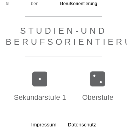
te
ben
Berufsorientierung
STU­DI­EN-UND
BERUFSORIENTIE
Sekun­dar­stu­fe 1
Ober­stu­fe
Impres­sum
Daten­schutz