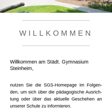
WILL­KOM­MEN
Will­kom­men am Städt. Gym­na­si­um
Steinheim,
nut­zen Sie die SGS-Home­page im Fol­gen­
den, um sich über die päd­ago­gi­sche Aus­rich­
tung oder über das aktu­el­le Gesche­hen an
unse­rer Schu­le zu informieren.