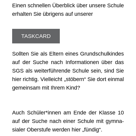
Einen schnel­len Über­blick über unse­re Schu­le
erhal­ten Sie übri­gens auf unserer
TASKCARD
Soll­ten Sie als Eltern eines Grund­schul­kin­des
auf der Suche nach Infor­ma­tio­nen über das
SGS als wei­ter­füh­ren­de Schu­le sein, sind Sie
hier rich­tig. Viel­leicht „stö­bern“ Sie dort ein­mal
gemein­sam mit Ihrem Kind?
Auch Schüler*innen am Ende der Klas­se 10
auf der Suche nach einer Schu­le mit gym­na­
sia­ler Ober­stu­fe wer­den hier „fün­dig“.