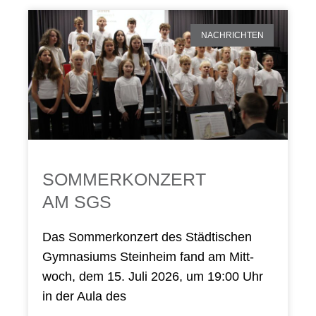
NACH­RICH­TEN
SOM­MER­KON­ZERT
AM SGS
Das Som­mer­kon­zert des Städ­ti­schen
Gym­na­si­ums Stein­heim fand am Mitt­
woch, dem 15. Juli 2026, um 19:00 Uhr
in der Aula des