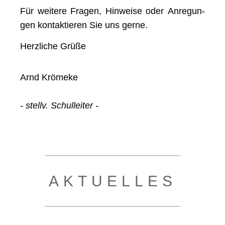
Für wei­te­re Fra­gen, Hin­wei­se oder Anre­gun­
gen kon­tak­tie­ren Sie uns gerne.
Herz­li­che Grüße
Arnd Krö­me­ke
- stellv. Schulleiter -
AKTU­EL­LES