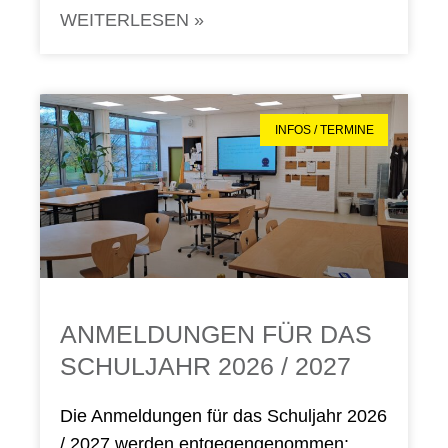
WEITERLESEN »
INFOS / TERMINE
ANMEL­DUN­GEN FÜR DAS
SCHUL­JAHR 2026 / 2027
Die Anmel­dun­gen für das Schul­jahr 2026
/ 2027 wer­den ent­ge­gen­ge­nom­men: